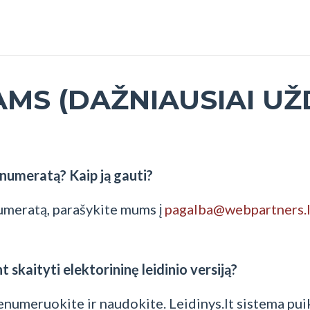
AMS (DAŽNIAUSIAI U
enumeratą? Kaip ją gauti?
umeratą, parašykite mums į
pagalba@webpartners.l
t skaityti elektorininę leidinio versiją?
enumeruokite ir naudokite. Leidinys.lt sistema puik