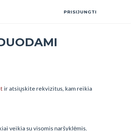
PRISIJUNGTI
ŽDUODAMI
t
ir atsiųskite rekvizitus, kam reikia
iai veikia su visomis naršyklėmis.