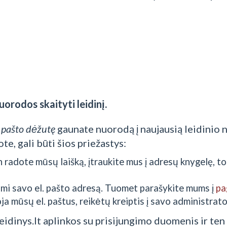
orodos skaityti leidinį.
l. pašto dėžutę
gaunate nuorodą į naujausią leidinio n
te, gali būti šios priežastys:
n radote mūsų laišką, įtraukite mus į adresų knygelę, 
ami savo el. pašto adresą. Tuomet parašykite mums į
pa
oja mūsų el. paštus, reikėtų kreiptis į savo administrato
Leidinys.lt aplinkos su prisijungimo duomenis ir ten