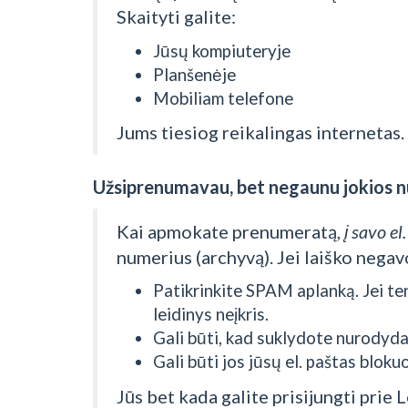
Skaityti galite:
Jūsų kompiuteryje
Planšenėje
Mobiliam telefone
Jums tiesiog reikalingas internetas.
Užsiprenumavau, bet negaunu jokios nu
Kai apmokate prenumeratą,
į savo e
numerius (archyvą). Jei laiško negavo
Patikrinkite SPAM aplanką. Jei te
leidinys neįkris.
Gali būti, kad suklydote nurodyd
Gali būti jos jūsų el. paštas bloku
Jūs bet kada galite prisijungti prie 