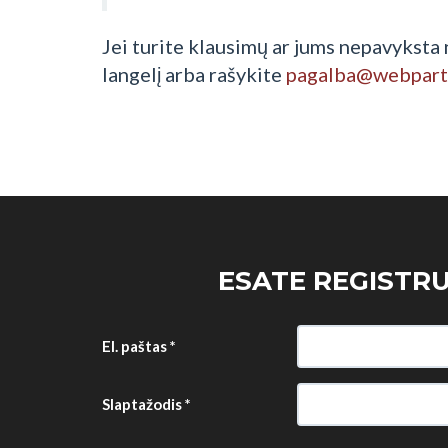
Jei turite klausimų ar jums nepavyksta
langelį arba rašykite
pagalba@webpartn
ESATE REGISTR
El. paštas
*
Slaptažodis
*