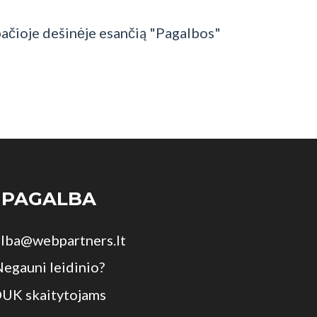
pačioje dešinėje esančią "Pagalbos"
PAGALBA
lba@webpartners.lt
egauni leidinio?
UK skaitytojams