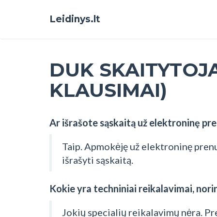
Leidinys.lt
DUK SKAITYTOJ
KLAUSIMAI)
Ar išrašote sąskaitą už elektroninę pr
Taip. Apmokėję už elektroninę pren
išrašyti sąskaitą.
Kokie yra techniniai reikalavimai, norin
Jokių specialių reikalavimų nėra. Pr