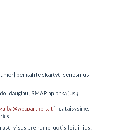
umerį bei galite skaityti senesnius
todėl daugiau į SMAP aplanką jūsų
galba@webpartners.lt
ir pataisysime.
rius.
 rasti visus prenumeruotis leidinius.