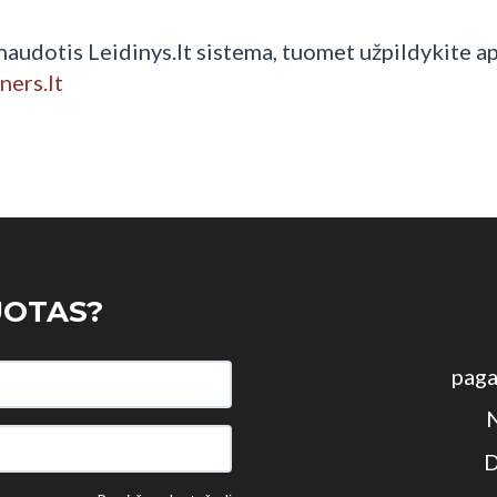
 naudotis Leidinys.lt sistema, tuomet užpildykite a
ers.lt
UOTAS?
paga
N
D